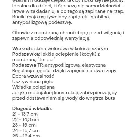
wiatrem i oddaje ciepło, tak by nóżki się nie pociły.
Idealne dla dzieci, które uczą się samodzielności -
łatwe w zakładaniu, a do tego są zapinane na rzep.
Buciki mają usztywniany zapiętek i stabilną,
antypoślizgową podeszwę.
Obuwie z membraną chroni stopę przed wilgocią i
zapewnia odpowiednią wentylację.
Wierzch:
skóra welurowa w kolorze szarym
Podszewka:
lekkie ocieplenie (kocyk) z
membraną "te-por"
Podeszwa
TR, antypoślizgowa, elastyczna
Regulacja tęgości dzięki zapięciu na dwa rzepy
Dobra wzuwalność
Usztywniona pięta
Wkładka ocieplana
Język o specjalnej konstrukcji, zabezpieczający
przed dostawaniem się wody do wnętrza buta
Długość wkładki:
21 - 13,7 cm
22 - 14,3 cm
23 - 15 cm
24 - 15,7 cm
25 - 16,4 cm