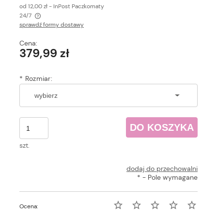
od 12,00 zł
- InPost Paczkomaty
24/7
sprawdź formy dostawy
Cena nie zawiera ewentualnych kosztów płatności
Cena:
379,99 zł
*
Rozmiar:
DO KOSZYKA
szt.
dodaj do przechowalni
*
- Pole wymagane
Ocena: