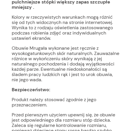
pulchniejsze stópki większy zapas szczupłe
mniejszy .
Kolory w rzeczywistych warunkach mogą różnić
się od tych widocznych na stronie internetowej.
Wynika to z rodzaju oświetlenia zastosowanego
podczas robienia zdjęć oraz indywidualnych
ustawień ekranów.
Obuwie Mrugała wykonane jest ręcznie z
wysokogatunkowych skór naturalnych. Zauważalne
różnice w wykończeniu skóry wynikają z jej
naturalnego pochodzenia i dodają wyjątkowości
każdej parze. Ewentualne niedoskonałości są
śladem pracy ludzkich rąk i jest to urok obuwia,
nie jego wada.
Bezpieczeństwo:
Produkt należy stosować zgodnie z jego
przeznaczeniem.
Przed pierwszym użyciem upewnij się, że obuwie
jest odpowiedniego dla rozmiaru stóp dziecka.
Zaleca się regularne kontrolowanie rozmiaru,
ponieważ dziecięce stopy rosną bardzo szybko.