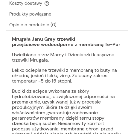
Koszty dostawy
Cena nie zawiera ewentualnych kosztów płatności
Produkty powiązane
Opinie o produkcie (0)
Mrugała Janu Grey trzewiki
przejściowe wodoodporne z membraną Te-Por
Uwielbiane przez Mamy i Dzieciaczki klasyczne
trzewiki Mrugała.
Lekko ocieplane trzewiki z membraną to buty na
chłodną jesień i lekką zimę. Zalecany zakres
temperatur -5 do 15 stopni.
Buciki dziecięce wykonane ze skóry
hydrofobizowanej, o zwiększonej odporności na
przemakanie, uzyskiwanej już w procesie
produkcyjnym. Skóra ta dzięki swoim
właściwościom gwarantuje zachowanie
parametrów membrany, dzięki temu stopy
dziecka będą suche. Niesamowity komfort
podczas użytkowania, membrana chroni przed