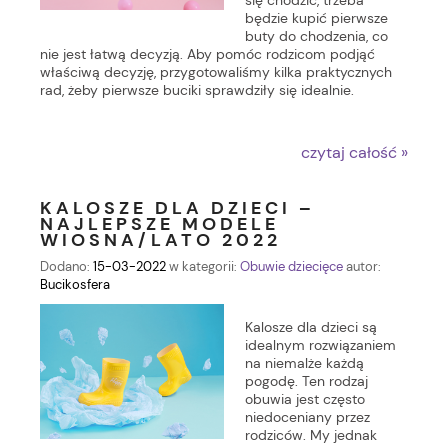
się chodzić, trzeba
będzie kupić pierwsze
buty do chodzenia, co
nie jest łatwą decyzją. Aby pomóc rodzicom podjąć
właściwą decyzję, przygotowaliśmy kilka praktycznych
rad, żeby pierwsze buciki sprawdziły się idealnie.
czytaj całość »
KALOSZE DLA DZIECI –
NAJLEPSZE MODELE
WIOSNA/LATO 2022
Dodano:
15-03-2022
w kategorii:
Obuwie dziecięce
autor:
Bucikosfera
Kalosze dla dzieci są
idealnym rozwiązaniem
na niemalże każdą
pogodę. Ten rodzaj
obuwia jest często
niedoceniany przez
rodziców. My jednak